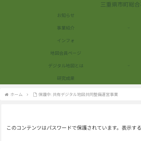
三重県市町総合
お知らせ
事業紹介
インフォ
地図会員ページ
デジタル地図とは
研究成果
ホーム
保護中: 共有デジタル地図共同整備運営事業
このコンテンツはパスワードで保護されています。表示する